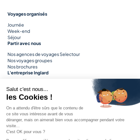
Voyages organisés
Journée
Week-end
Séjour
Partir avec nous
Nos agences de voyages Selectour
Nos voyages groupes
Nos brochures
L'entreprise Inglard
Nos services
Nos engagements
Notre parc
Plus de nous
Nous rejoindre
Nos informations pratiques
Nous contacter
Suivez-nous