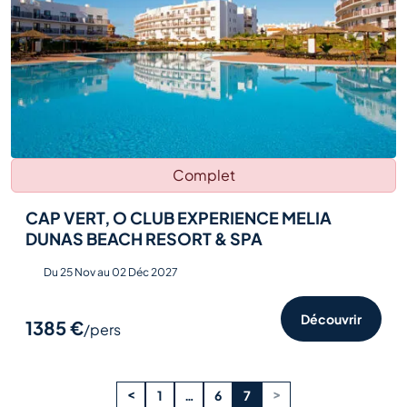
Complet
CAP VERT, O CLUB EXPERIENCE MELIA
DUNAS BEACH RESORT & SPA
Du 25 Nov au 02 Déc 2027
Découvrir
1385 €
/pers
<
>
1
…
6
7