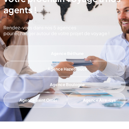
agents !
Rendez-vous dans nos 5 agences
pour échanger autour de votre projet de voyage !
Agence Béthune
Agence Hazebrouck
Agence Boulogne
Agence Saint Omer
Agence Aire-Lys