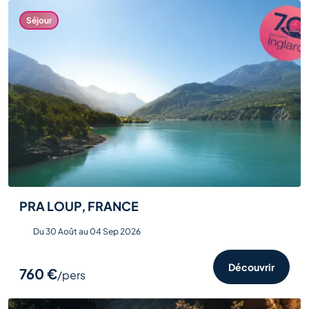
Salons et
Séjour
événements
Voir tout
PRA LOUP, FRANCE
Du 30 Août au 04 Sep 2026
Découvrir
760 €
/pers