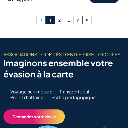
<
>
1
2
…
7
ASSOCIATIONS - COMITÉS D’ENTREPRISE - GROUPES
Imaginons ensemble votre
évasion à la carte
Voyage sur-mesure
Transport seul
Projet d'affaires
Sortie pédagogique
Demandez votre devis