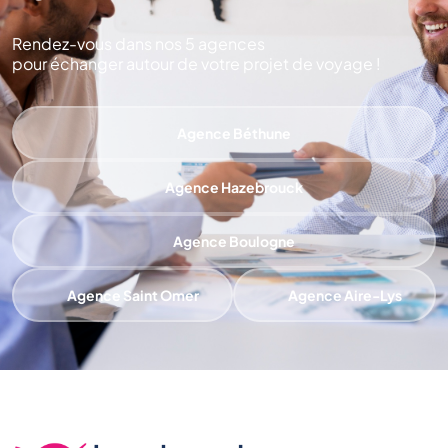
Rendez-vous dans nos 5 agences
pour échanger autour de votre projet de voyage !
Agence Béthune
Agence Hazebrouck
Agence Boulogne
Agence Saint Omer
Agence Aire-Lys