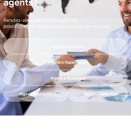
agents !
Rendez-vous dans nos 5 agences
pour échanger autour de votre projet de voyage !
Agence Béthune
Agence Hazebrouck
Agence Boulogne
Agence Saint Omer
Agence Aire-Lys