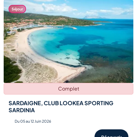
Salons et
Séjour
événements
Voir tout
Complet
SARDAIGNE, CLUB LOOKEA SPORTING
SARDINIA
Du 05 au 12 Juin 2026
Découvrir