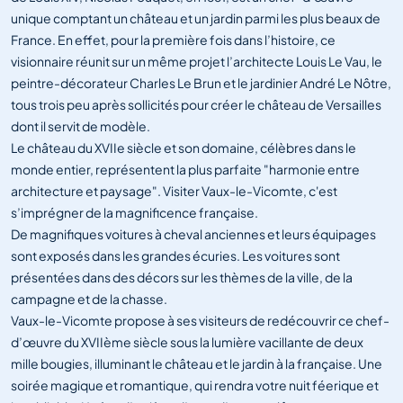
unique comptant un château et un jardin parmi les plus beaux de
France. En effet, pour la première fois dans l’histoire, ce
visionnaire réunit sur un même projet l’architecte Louis Le Vau, le
peintre-décorateur Charles Le Brun et le jardinier André Le Nôtre,
tous trois peu après sollicités pour créer le château de Versailles
dont il servit de modèle.
Le château du XVIIe siècle et son domaine, célèbres dans le
monde entier, représentent la plus parfaite "harmonie entre
architecture et paysage". Visiter Vaux-le-Vicomte, c'est
s’imprégner de la magnificence française.
De magnifiques voitures à cheval anciennes et leurs équipages
sont exposés dans les grandes écuries. Les voitures sont
présentées dans des décors sur les thèmes de la ville, de la
campagne et de la chasse.
Vaux-le-Vicomte propose à ses visiteurs de redécouvrir ce chef-
d’œuvre du XVIIème siècle sous la lumière vacillante de deux
mille bougies, illuminant le château et le jardin à la française. Une
soirée magique et romantique, qui rendra votre nuit féerique et