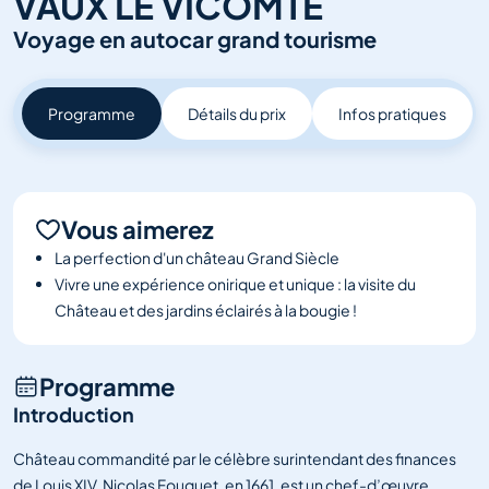
VAUX LE VICOMTE
Salons et
Voyage en autocar grand tourisme
événements
Voir tout
Programme
Détails du prix
Infos pratiques
Vous aimerez
La perfection d'un château Grand Siècle
Vivre une expérience onirique et unique : la visite du
Château et des jardins éclairés à la bougie !
Programme
Introduction
Château commandité par le célèbre surintendant des finances
de Louis XIV, Nicolas Fouquet, en 1661, est un chef-d’œuvre