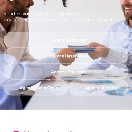
Rendez-vous dans nos 5 agences
pour échanger autour de votre projet de voyage !
Agence Béthune
Agence Hazebrouck
Agence Boulogne
Agence Saint Omer
Agence Aire-Lys