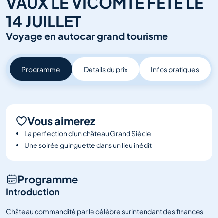
VAUX LE VICOMTE FETE LE
Salons et
14 JUILLET
événements
Voyage en autocar grand tourisme
Voir tout
Programme
Détails du prix
Infos pratiques
Vous aimerez
La perfection d'un château Grand Siècle
Une soirée guinguette dans un lieu inédit
Programme
Introduction
Château commandité par le célèbre surintendant des finances