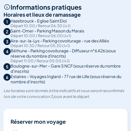
Informations pratiques
Horaires et lieux de ramassage
Hazebrouck - Eglise Saint Eloi
1
Départ 10:00 / Retour 06:30 (J+1)
Saint-Omer - Parking Maison du Marais
2
Départ 10:00 / Retour 06:00 (J+1)
Aire-sur-la-Lys - Parking covoiturage - rue des Alliés
3
Départ 10:30 / Retour 05:30 (J+1)
Béthune - Parking covoiturage - Diffuseur n°6 A26 (sous
4
réserve du nombre d'inscrits)
Départ 11:00 / Retour 05:00 (J+1)
Boulogne-sur-Mer – Gare S NCF (sous réserve du nombre
5
d’inscrits)
Estaires – Voyages Inglard – 77 rue de Lille (sous réserve du
6
nombre d’inscrits)
Les horaires sont donnés à titre indicatifs et vous seront reconfirmés
lors de votre convocation 3 jours avant le départ.
Réserver mon voyage