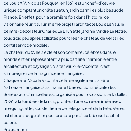
de Louis XIV, Nicolas Fouquet, en 1661, est un chef-d’œuvre
unique comptant un château et un jardin parmi les plus beaux de
France. En effet, pour la première fois dans l’histoire, ce
visionnaire réunit sur un même projet l’architecte Louis Le Vau, le
peintre-décorateur Charles Le Brun et le jardinier André Le Nôtre,
tous trois peu après sollicités pour créer le château de Versailles
dont il servit de modèle.
Le château du XVIIe siècle et son domaine, célèbres dans le
monde entier, représentent la plus parfaite "harmonie entre
architecture et paysage". Visiter Vaux-le-Vicomte, c'est
s’imprégner de la magnificence française.
Chaque été, Vaux le Vicomte célèbre également la Fête
Nationale française, à sa manière ! Une édition spéciale des
Soirées aux Chandelles est organisée pour l'occasion. Le 13 Juillet
2026, à la tombée de la nuit, profitez d'une soirée animée avec
une guinguette, sous le thème de l'élégance et de la fête. Venez
habillés en rouge et or pour prendre part à ce tableau festif et
coloré.
Programme :