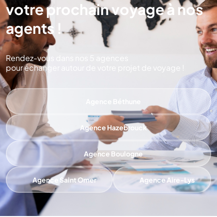
votre prochain voyage à nos
agents !
Rendez-vous dans nos 5 agences
pour échanger autour de votre projet de voyage !
Agence Béthune
Agence Hazebrouck
Agence Boulogne
Agence Saint Omer
Agence Aire-Lys