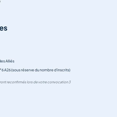
e
es
es Alliés
°6 A26 (sous réserve du nombre d'inscrits)
seront reconfirmés lors de votre convocation 3