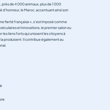
s, près de 4 000 animaux, plus de 1 000
té d’honneur, le Maroc, accentuant ainsi son
 une fierté française », s’est imposé comme
séculaires et innovations, le premier salon ou
les liens forts qui unissent les citoyens à
ui la produisent. Il contribue également au
onal.
me
ure