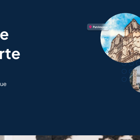
re
rte
que