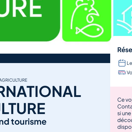
Rése
Le
Vo
'AGRICULTURE
RNATIONAL
Ce vo
ULTURE
Conta
si une
nd tourisme
décou
dispon