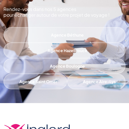
Rendez-vous dans nos 5 agences
pour échanger autour de votre projet de voyage !
Agence Béthune
Agence Hazebrouck
Agence Boulogne
Agence Saint Omer
Agence Aire-Lys