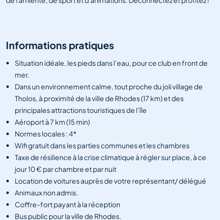
de farniente, de sport et d'animations. Déconnectez et profitez !
Informations pratiques
Situation idéale, les pieds dans l’eau, pour ce club en front de
mer.
Dans un environnement calme, tout proche du joli village de
Tholos, à proximité de la ville de Rhodes (17 km) et des
principales attractions touristiques de l’île
Aéroport à 7 km (15 min)
Normes locales : 4*
Wifi gratuit dans les parties communes et les chambres
Taxe de résilience à la crise climatique à régler sur place, à ce
jour 10 € par chambre et par nuit
Location de voitures auprès de votre représentant/ délégué
Animaux non admis.
Coffre-fort payant à la réception
Bus public pour la ville de Rhodes.