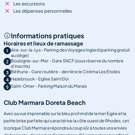
Les excursions
Les dépenses personnelles
Informations pratiques
Horaires et lieux de ramassage
Aire-sur-la-Lys - Parking des Voyages Inglard (parking gratuit
1
au siège)
Boulogne-sur-Mer - Gare SNCF (sous réserve du nombre
2
d’inscrits)
Béthune - Gare routière - derrière le Cinéma Les Etoiles
3
Hazebrouck - Eglise Saint Eloi
4
Saint-Omer - Parking Maison du Marais
5
Club Marmara Doreta Beach
Avec sa vue imprenable sur le bleu profond de la mer Egée et la
petite brise parfaite qui caractérise la côte ouest de Rhodes, cet
Iconique Club Marmara répondra à coup sûr à toutes vos envies