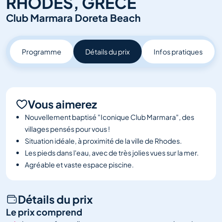
RHODES, GRECE
Salons et
Club Marmara Doreta Beach
événements
Voir tout
Programme
Détails du prix
Infos pratiques
Vous aimerez
Nouvellement baptisé "Iconique Club Marmara", des
villages pensés pour vous !
Situation idéale, à proximité de la ville de Rhodes.
Les pieds dans l'eau, avec de très jolies vues sur la mer.
Agréable et vaste espace piscine.
Détails du prix
Le prix comprend