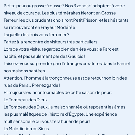
Petite peur ou grosse frousse ? Nos 3 zones s’adaptent à votre
niveau de courage. Les plus téméraires fileront en Grosse
Terreur, les plus prudents choisiront Petit Frisson, et les hésitants
se retrouveront en Frayeur Modérée.
Laquelle des trois vous fera crier ?
Partez à la rencontre de visiteurs très particuliers
Lors de votre visite, regardez bien derrière vous : le Parc est
habité, et pas seulement par des Gaulois !
Laissez-vous surprendre par d’étranges créatures dans le Parc et
nos maisons hantées.
Attention, l’homme à la tronçonneuse est de retour non loin des
rues de Paris… Prenez garde !
Et toujours les incontournables de cette saison de peur :
Le Tombeau des Dieux
Le Tombeau des Dieux, la maison hantée où reposent les âmes
les plus maléfiques de l’histoire d’Égypte. Une expérience
multisensorielle qui vous fera hurler de peur !
La Malédiction du Sirius