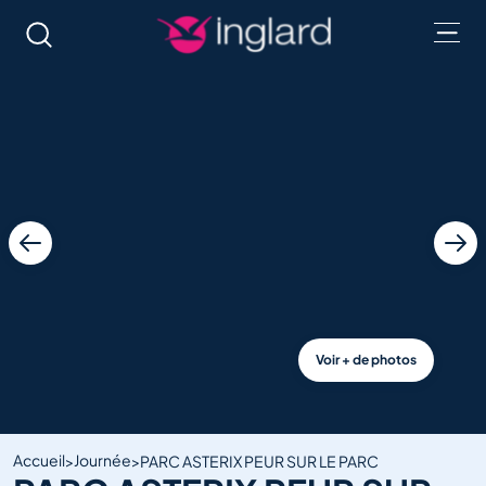
Retour
e sur mesure
ars Grand Tourisme
ns d'autocars
ars Tourisme
 devis
rs de lignes et scolaires
Croisières
Club
Culture et
patrimoine
indre
ns pratiques
es neufs
acter
es d'occasion
ce Après Vente
Voir + de photos
Parcs
Spectacles
Capitale
d'attractions
Accueil
Journée
>
>
PARC ASTERIX PEUR SUR LE PARC