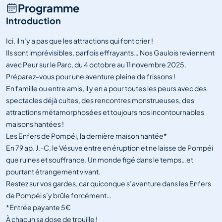
Programme
Introduction
Ici, il n’y a pas que les attractions qui font crier !
Ils sont imprévisibles, parfois effrayants… Nos Gaulois reviennent
avec Peur sur le Parc, du 4 octobre au 11 novembre 2025.
Préparez-vous pour une aventure pleine de frissons !
En famille ou entre amis, il y en a pour toutes les peurs avec des
spectacles déjà cultes, des rencontres monstrueuses, des
attractions métamorphosées et toujours nos incontournables
maisons hantées !
Les Enfers de Pompéi, la dernière maison hantée*
En 79 ap. J.-C, le Vésuve entre en éruption et ne laisse de Pompéi
que ruines et souffrance. Un monde figé dans le temps…et
pourtant étrangement vivant.
Restez sur vos gardes, car quiconque s’aventure dans les Enfers
de Pompéi s’y brûle forcément…
*Entrée payante 5€
À chacun sa dose de trouille !