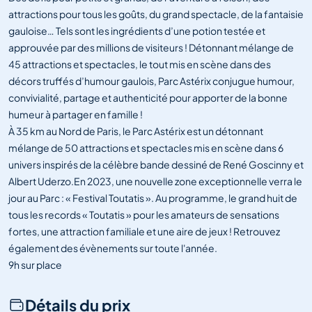
attractions pour tous les goûts, du grand spectacle, de la fantaisie
gauloise… Tels sont les ingrédients d’une potion testée et
approuvée par des millions de visiteurs ! Détonnant mélange de
45 attractions et spectacles, le tout mis en scène dans des
décors truffés d’humour gaulois, Parc Astérix conjugue humour,
convivialité, partage et authenticité pour apporter de la bonne
humeur à partager en famille !
À 35 km au Nord de Paris, le Parc Astérix est un détonnant
mélange de 50 attractions et spectacles mis en scène dans 6
univers inspirés de la célèbre bande dessiné de René Goscinny et
Albert Uderzo.En 2023, une nouvelle zone exceptionnelle verra le
jour au Parc : « Festival Toutatis ». Au programme, le grand huit de
tous les records « Toutatis » pour les amateurs de sensations
fortes, une attraction familiale et une aire de jeux ! Retrouvez
également des évènements sur toute l'année.
9h sur place
Détails du prix