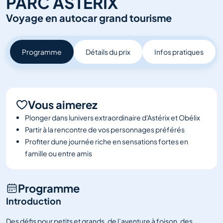
PARC ASTERIX
Salons et
Voyage en autocar grand tourisme
événements
Voir tout
Programme
Détails du prix
Infos pratiques
Vous aimerez
Plonger dans lunivers extraordinaire d'Astérix et Obélix
Partir à la rencontre de vos personnages préférés
Profiter dune journée riche en sensations fortes en
famille ou entre amis
Programme
Introduction
Des défis pour petits et grands, de l’aventure à foison, des