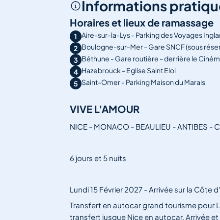
Informations pratiqu
Horaires et lieux de ramassage
Aire-sur-la-Lys - Parking des Voyages Inglar
1
Boulogne-sur-Mer - Gare SNCF (sous réserv
2
Béthune - Gare routière - derrière le Ciném
3
Hazebrouck - Eglise Saint Eloi
4
Saint-Omer - Parking Maison du Marais
5
VIVE L'AMOUR
NICE - MONACO - BEAULIEU - ANTIBES - 
6 jours et 5 nuits
Lundi 15 Février 2027 - Arrivée sur la Côte 
Transfert en autocar grand tourisme pour Li
transfert jusque Nice en autocar. Arrivée et