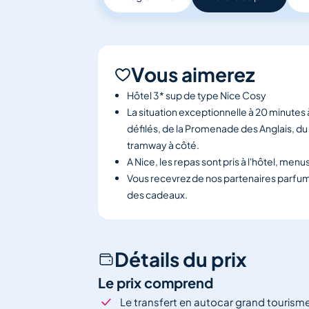
Vous aimerez
Hôtel 3* sup de type Nice Cosy
La situation exceptionnelle à 20 minutes 
défilés, de la Promenade des Anglais, du bo
tramway à côté.
A Nice, les repas sont pris à l'hôtel, menu
Vous recevrez de nos partenaires parfume
des cadeaux.
Détails du prix
Le prix comprend
Le transfert en autocar grand tourism