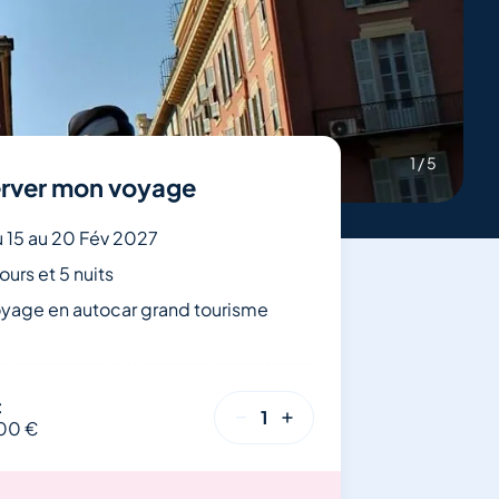
1
/
5
rver mon voyage
 15 au 20 Fév 2027
jours et 5 nuits
yage en autocar grand tourisme
t
1
,00 €