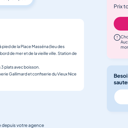
Prix t
Choi
Auc
à pied de la Place Masséna (lieu des
mo
rd de mer et de la vieille ville. Station de
s 3 plats avec boisson.
rie Gallimard et confiserie du Vieux Nice
Besoi
sauter
e depuis votre agence