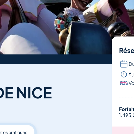
Rése
Du
6 
Vo
E NICE
Forfai
1.495
nfos pratiques