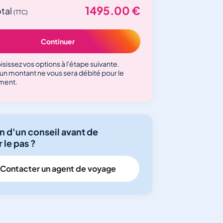
1495.00
€
otal
(TTC)
Continuer
sissez vos options à l'étape suivante.
un montant ne vous sera débité pour le
ment.
n d'un conseil avant de
 le pas ?
Contacter un agent de voyage